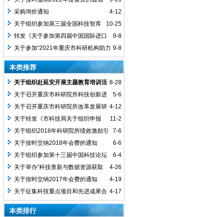
会通知
采购询价通知
4-12
关于组织参加第三届全国科技智库
10-25
论坛会议的通知
转发《关于参加第四届中国国际进口
9-8
博览会》的通知
关于参加“2021年重庆市科研机构助力
9-8
成渝双城经济圈建设行动（綦江站）”活动
本类推荐
的通知
关于组织赴延安开展主题教育培训活
8-28
动的通知
关于召开重庆市科研院所科技创新进
5-6
口税收政策宣讲会的通知
关于召开重庆市科研院所改革发展研
4-12
讨会的通知
关于转发《市科技局关于组织申报
11-2
2018年重庆市创新创业团队的通知》的通
关于组织2018年科研院所绩效激励引
7-6
知
导专项申报暨项目管理培训的通知
关于按时交纳2018年会费的通知
6-6
关于组织参加第十三届中国科技论坛
6-4
会议的通知
关于举办“科技查新与数据资源获取
4-26
及开发利用”培训班的通知
关于按时交纳2017年会费的通知
4-19
关于征集科技重点项目和先进成果合
4-17
作需求 有关事项的通知
本类排行