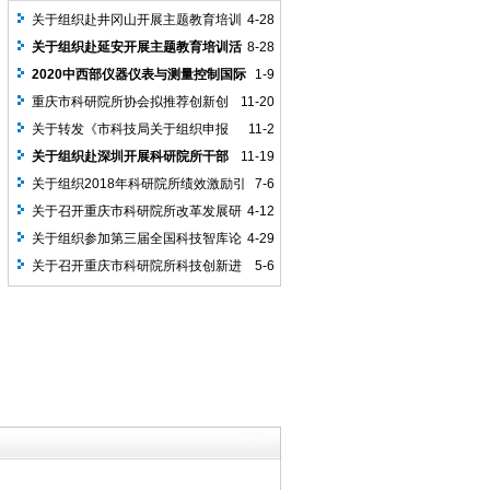
关于组织赴井冈山开展主题教育培训
4-28
活动的通知
关于组织赴延安开展主题教育培训活
8-28
动的通知
2020中西部仪器仪表与测量控制国际
1-9
博览会暨科学仪器与实验室装备国际博览
重庆市科研院所协会拟推荐创新创
11-20
会
业团队公示名单
关于转发《市科技局关于组织申报
11-2
2018年重庆市创新创业团队的通知》的通
关于组织赴深圳开展科研院所干部
11-19
知
能力提升高级研修班学习的通知
关于组织2018年科研院所绩效激励引
7-6
导专项申报暨项目管理培训的通知
关于召开重庆市科研院所改革发展研
4-12
讨会的通知
关于组织参加第三届全国科技智库论
4-29
坛会议的通知
关于召开重庆市科研院所科技创新进
5-6
口税收政策宣讲会的通知